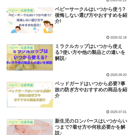
2026.02.22
ベビーサークルはいつから使う?
ベビー・出産準備
後悔しない選び方やおすすめを紹
介!
2026.02.18
ミラクルカップはいつから使え
ベビー・出産準備
る?使い方や他の製品との違いを
解説♪
2025.09.20
ベッドガードはいつから必要?事
ベビー・出産準備
故の防ぎ方やおすすめの商品を紹
介
2025.07.01
新生児のロンパースはいつからい
ベビー・出産準備
つまで?着せ方や何枚必要かを解
説♪