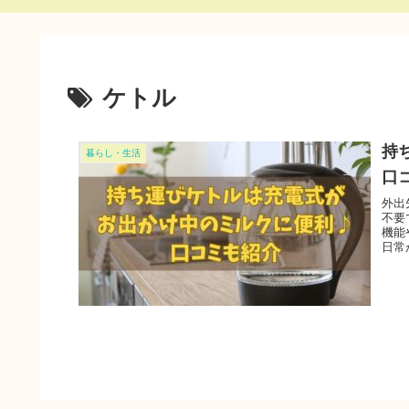
ケトル
持
暮らし・生活
口
外出
不要
機能
日常