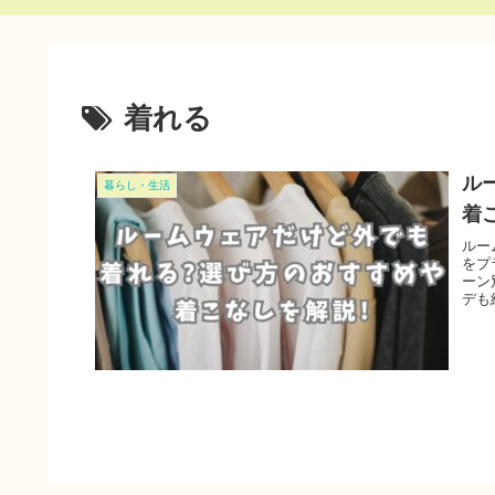
着れる
ル
暮らし・生活
着
ルー
をプ
ーン
デも