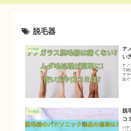
脱毛器
ナ
ママ美容
い
ナノ
て紹
ママ
品で
脱
ママ美容
コ
パナ