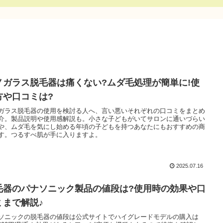
ノガラス脱毛器は痛くない?ムダ毛処理が簡単に!使
方や口コミは?
ガラス脱毛器の使用を検討る人へ、言い悪いそれぞれの口コミをまとめ
介。製品説明や使用感解説も。小さな子どもがいてサロンに通いづらい
や、ムダ毛を気にし始める年頃の子どもを持つあなたにもおすすめの商
す。つるすべ肌が手に入りますよ。
2025.07.16
毛器のパナソニック製品の値段は?使用時の効果や口
ミまで解説♪
ソニックの脱毛器の値段は公式サイトでハイグレードモデルの購入は