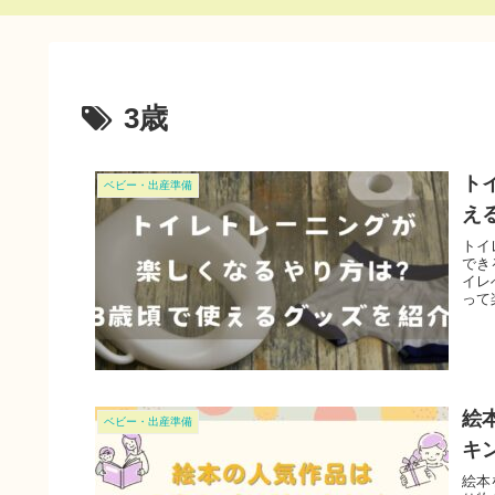
3歳
ト
ベビー・出産準備
え
トイ
でき
イレ
って
絵
ベビー・出産準備
キ
絵本