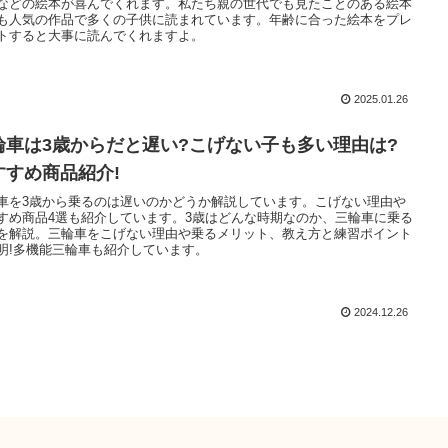
などの絵本が喜んでくれます。私たち親の世代でも見たことのある絵本
も人気の作品で多くの子供に読まれています。年齢に合った絵本をプレ
トすると大事に読んでくれますよ。
2025.01.26
輪車は3歳からだと遅い?こげない子も多い理由は?
すすめ商品紹介!
車を3歳から乗るのは遅いのかどうか解説しています。こげない理由や
すめ商品4選も紹介しています。3歳はどんな時期なのか、三輪車に乗る
を解説。三輪車をこげない理由や乗るメリット、教え方と練習ポイント
明!多機能三輪車も紹介しています。
2024.12.26