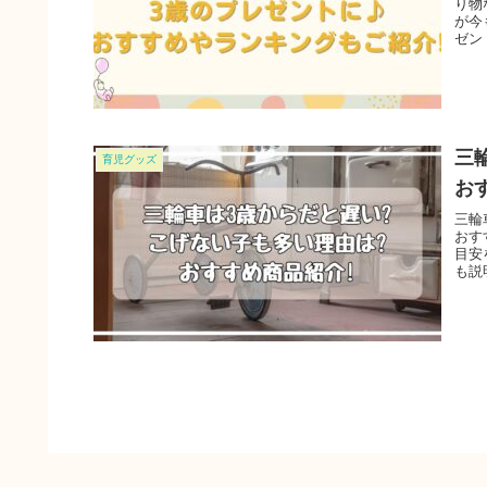
り物
が今
ゼン
三
育児グッズ
お
三輪
おす
目安
も説