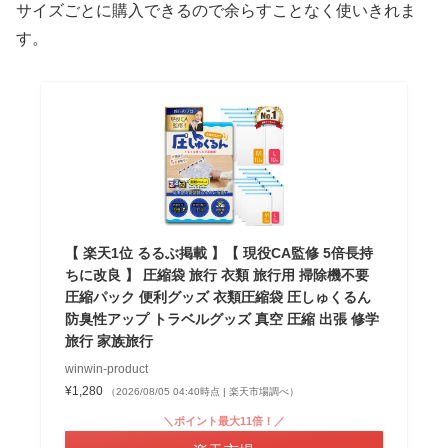
サイズごとに購入できるので余らすことなく使いきれま
す。
【 楽天1位 るるぶ掲載 】【 現役CA監修 5倍長持
ちに改良 】 圧縮袋 旅行 衣類 旅行用 掃除機不要
圧縮パック 便利グッズ 衣類圧縮袋 圧しゅくるん
防臭性アップ トラベルグッズ 真空 圧縮 出張 修学
旅行 家族旅行
winwin-product
¥1,280
（2026/08/05 04:40時点 | 楽天市場調べ）
＼ポイント最大11倍！／