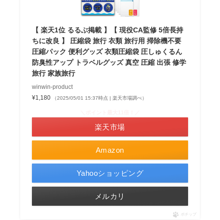
【 楽天1位 るるぶ掲載 】【 現役CA監修 5倍長持
ちに改良 】 圧縮袋 旅行 衣類 旅行用 掃除機不要
圧縮パック 便利グッズ 衣類圧縮袋 圧しゅくるん
防臭性アップ トラベルグッズ 真空 圧縮 出張 修学
旅行 家族旅行
winwin-product
¥1,180
（2025/05/01 15:37時点 | 楽天市場調べ）
＼ポイント最大11倍！／
楽天市場
Amazon
Yahooショッピング
メルカリ
ポチップ