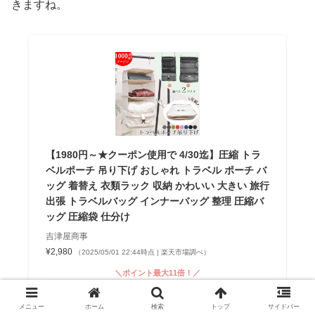
きますね。
【1980円～★クーポン使用で 4/30迄】圧縮 トラ
ベルポーチ 吊り下げ おしゃれ トラベル ポーチ バ
ッグ 着替え 衣類ラック 収納 かわいい 大きい 旅行
出張 トラベルバッグ インナーバッグ 整理 圧縮バ
ッグ 圧縮袋 仕分け
吉津屋商事
¥2,980
（2025/05/01 22:44時点 | 楽天市場調べ）
＼ポイント最大11倍！／
楽天市場
メニュー
ホーム
検索
トップ
サイドバー