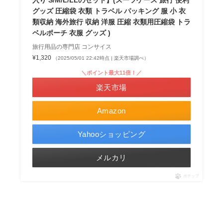
入り S/M/L/LLのセット】(スーツケース 旅行 便利
グッズ 圧縮袋 衣類 トラベル パッキング 服 小 衣
類収納 海外旅行 収納 洋服 圧縮 衣類用圧縮袋 トラ
ベルポーチ 衣服 グッズ )
旅行用品の専門店 コンサイス
¥1,320
（2025/05/01 22:42時点 | 楽天市場調べ）
＼ポイント最大11倍！／
楽天市場
Amazon
Yahooショッピング
メルカリ
ポチップ