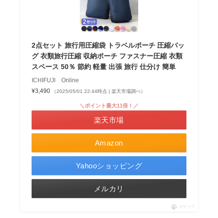
2点セット 旅行用圧縮袋 トラベルポーチ 圧縮バッ
グ 衣類旅行圧縮 収納ポーチ ファスナー圧縮 衣類
スペース 50％ 節約 軽量 出張 旅行 仕分け 簡単
ICHIFUJI Online
¥3,490
（2025/05/01 22:44時点 | 楽天市場調べ）
＼ポイント最大11倍！／
楽天市場
Amazon
Yahooショッピング
メルカリ
ポチップ