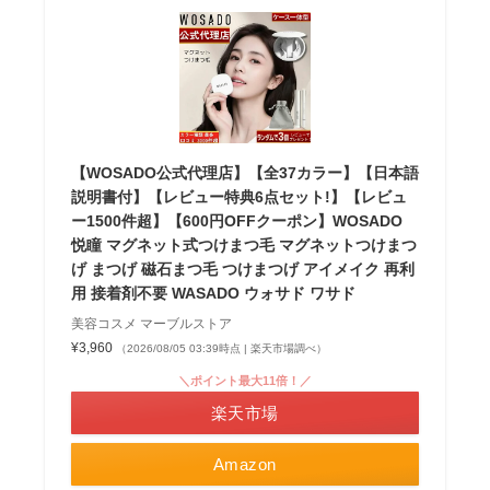
【WOSADO公式代理店】【全37カラー】【日本語
説明書付】【レビュー特典6点セット!】【レビュ
ー1500件超】【600円OFFクーポン】WOSADO
悦瞳 マグネット式つけまつ毛 マグネットつけまつ
げ まつげ 磁石まつ毛 つけまつげ アイメイク 再利
用 接着剤不要 WASADO ウォサド ワサド
美容コスメ マーブルストア
¥3,960
（2026/08/05 03:39時点 | 楽天市場調べ）
＼ポイント最大11倍！／
楽天市場
Amazon