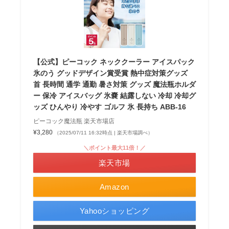
【公式】ピーコック ネッククーラー アイスパック
氷のう グッドデザイン賞受賞 熱中症対策グッズ
首 長時間 通学 通勤 暑さ対策 グッズ 魔法瓶ホルダ
ー 保冷 アイスバッグ 氷嚢 結露しない 冷却 冷却グ
ッズ ひんやり 冷やす ゴルフ 氷 長持ち ABB-16
ピーコック魔法瓶 楽天市場店
¥3,280
（2025/07/11 16:32時点 | 楽天市場調べ）
＼ポイント最大11倍！／
楽天市場
Amazon
Yahooショッピング