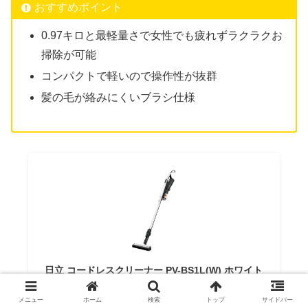
おすすめポイント
0.97キロと最軽量さで女性でも疲れずラクラクお
掃除が可能
コンパクトで軽いので操作性が抜群
髪の毛が絡みにくいブラシ仕様
日立 コードレスクリーナー PV-BS1L(W) ホワイト
コードレス スティッククリーナー ラクかるスティ
ック HITACHI ハンディー掃除機 らくらく便利 軽
メニュー
ホーム
検索
トップ
サイドバー