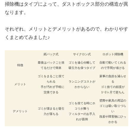
掃除機はタイプによって、ダストボックス部分の構造が異
なります。
それぞれ、メリットとデメリットがあるので、わかりやす
くまとめてみました♪
紙パック式
サイクロン式
ロボット掃除機
最後はパックごと捨
ゴミを遠心分離して
自動で動いてくれる
特徴
てるだけで簡単
吸引力を保つタイプ
ので手間が省ける
ゴミをまるごと捨て
家事の負担を減らせ
られる
ランニングコストが
る
メリット
手が汚れず手軽に
かからない
ゴミ捨ての頻度が
交換できる
1~2ヶ月で楽ちん
壁際や家具の周辺の
ゴミを捨てる時にホ
ゴミは吸い取りづら
ゴミが溜まると吸引
コリが舞う
デメリット
い
力が落ちる
フィルターのお手入
段差や障害物にひっ
れが面倒
かかる