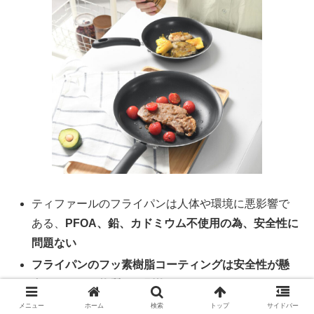
ティファールのフライパンは人体や環境に悪影響で
ある、
PFOA、鉛、カドミウム不使用の為、安全性
に
問題ない
フライパンのフッ素樹脂コーティングは安全性が懸
念されている物質とは別物
である
ティファールフライパンは
こびりつきにくさと耐久
メニュー
ホーム
検索
トップ
サイドバー